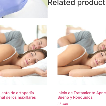
Related product
iento de ortopedía
Inicio de Tratamiento Apne
nal de los maxillares
Sueño y Ronquidos
S/
340