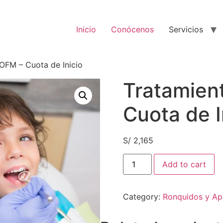
Inicio
Conócenos
Servicios
OFM – Cuota de Inicio
Tratamien
Cuota de I
S/
2,165
Tratamiento
Add to cart
de
OFM
-
Cuota
Category:
Ronquidos y Ap
de
Inicio
quantity